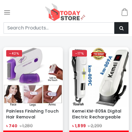
-42%
-17%
Painless Finishing Touch
Kemei KM-809A Digital
Hair Removal
Electric Rechargeable
Professional Hair
৳ 740
৳ 1,280
৳ 1,899
৳ 2,299
Clipper Trimmer