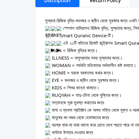
Discription
Return Policy
সুস্থতা-রিজিক বৃদ্ধি-বদনজর ও জ্বীন থেকে সুরক্ষার জন্য এখনি
স্পেশাল হাদিয়াসহ রিজিক বৃদ্ধি, সুস্থতার জন্য, শ
কন্ট্রোলড Smart Quranic Device-টি।
এই ২১টি বাটনের রিমোট কন্ট্রোলড Smart Qur
Rizik = রিজিক বৃদ্ধির জন্য।
ILLNESS = অসুস্থতার সময় সুস্থতার জন্য।
WOMAN =
গর্ভবতি মহিলাদের গর্ভকালীন কষ্ট কমাতে।
HOME = ঘরকে বরকতময় করার জন্য।
EYE = বদনজর ও জ্বীন থেকে সুরক্ষার জন্য।
KIDS = শিশুর কান্না থামাতে।
RUQYAH = যাদু-টোনা থেকে মুক্তির জন্য।
সন্তানকে সূরা মুখস্ত করানোর জন্য
বাসা ও ব্যবসা প্রতিষ্ঠান কে অশুভ শক্তি থেকে মুক্ত ও 
মানুষের বদ নজর থেকে হেফাজতের জন্য
বয়স্ক বাবা-মা যারা ভালো করে চোখে দেখে পড়তে পারে না তা
কাউকে উপহার দেওয়ার জন্য