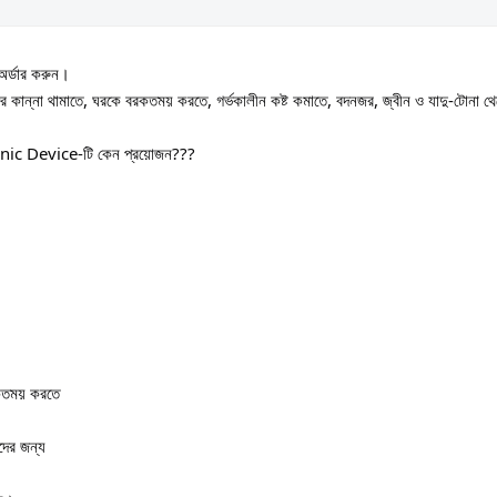
 অর্ডার করুন।
িশুর কান্না থামাতে, ঘরকে বরকতময় করতে, গর্ভকালীন কষ্ট কমাতে, বদনজর, জ্বীন ও যাদু-টোনা
anic Device-টি কেন প্রয়োজন???
বরকতময় করতে
দের জন্য