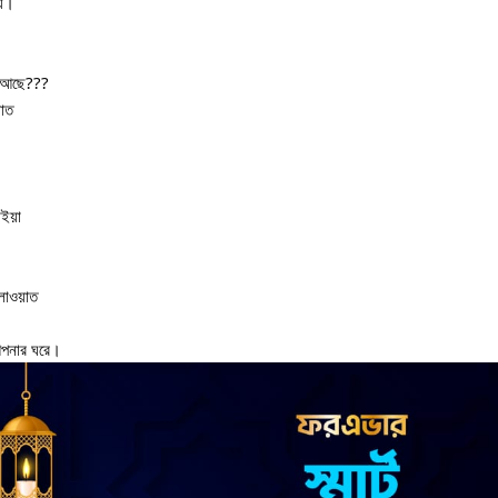
্য।
ি আছে???
য়াত
াইয়া
িলাওয়াত
আপনার ঘরে।