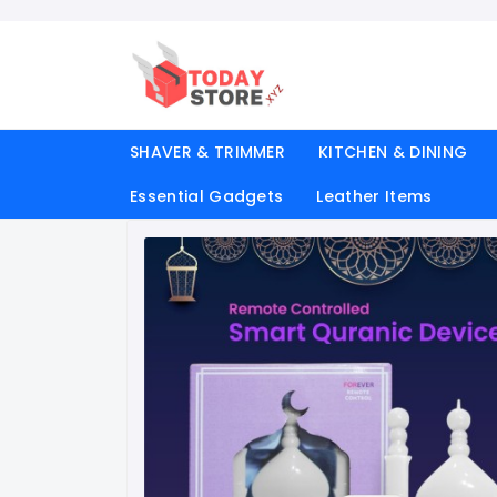
SHAVER & TRIMMER
KITCHEN & DINING
Essential Gadgets
Leather Items