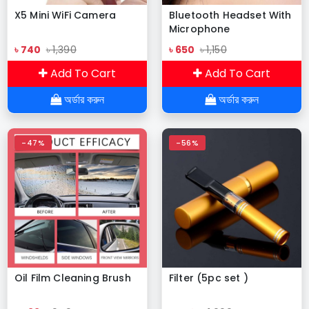
X5 Mini WiFi Camera
Bluetooth Headset With
Microphone
Rechargeable Long
৳ 740
৳ 1,390
৳ 650
৳ 1,150
Standby Driving Car
High Sensitivity
Add To Cart
Add To Cart
Handsfree Wireless
Headphones
অর্ডার করুন
অর্ডার করুন
-47%
-56%
Oil Film Cleaning Brush
Filter (5pc set )