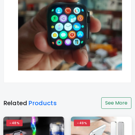
Related
Products
See More
-48%
-49%