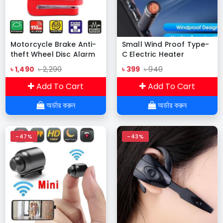
Motorcycle Brake Anti-
Small Wind Proof Type-
theft Wheel Disc Alarm
C Electric Heater
Security Lock
৳ 1,490
৳ 2,290
৳ 399
৳ 940
Add To Cart
Add To Cart
অর্ডার করুন
অর্ডার করুন
-47%
-43%