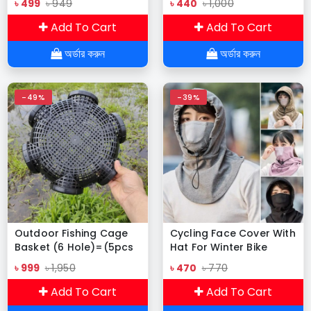
৳ 499
৳ 949
৳ 440
৳ 1,000
Add To Cart
Add To Cart
অর্ডার করুন
অর্ডার করুন
-49%
-39%
Outdoor Fishing Cage
Cycling Face Cover With
Basket (6 Hole)=(5pcs
Hat For Winter Bike
14.5 inch)
Hooded Mask With Neck
৳ 999
৳ 1,950
৳ 470
৳ 770
Warmer
Add To Cart
Add To Cart