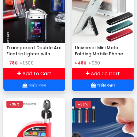
Transparent Double Arc
Universal Mini Metal
Electric Lighter with
Folding Mobile Phone
Display
Holder
৳ 780
৳ 1,500
৳ 480
৳ 950
Add To Cart
Add To Cart
অর্ডার করুন
অর্ডার করুন
-35%
-58%