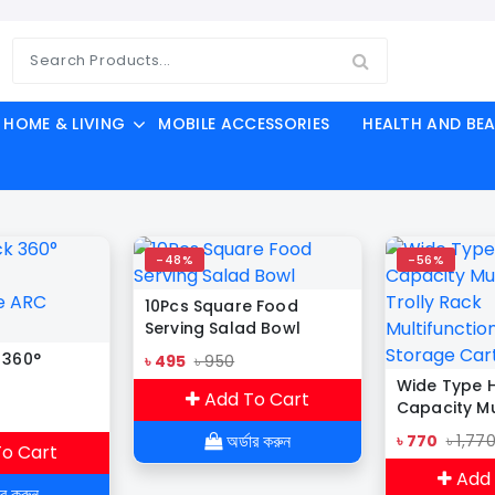
HOME & LIVING
MOBILE ACCESSORIES
HEALTH AND BE
-48%
-56%
10Pcs Square Food
Serving Salad Bowl
 360°
৳ 495
৳ 950
Wide Type 
Add To Cart
e ARC
Capacity Mu
Trolly Rack
অর্ডার করুন
৳ 770
৳ 1,77
o Cart
Multifuncti
Storage Ca
Add 
ার করুন