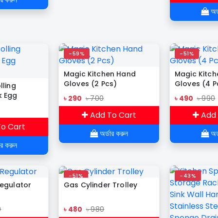
অর্
-59%
-51%
Magic Kitchen Hand
Magic Kitc
Gloves (2 Pcs)
Gloves (4 P
lling
k Egg
৳ 290
৳ 700
৳ 490
৳ 990
Add To Cart
Add 
o Cart
অর্ডার করুন
অর্
ার করুন
-51%
-43%
egulator
Gas Cylinder Trolley
0
৳ 480
৳ 980