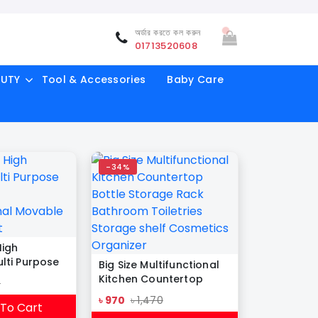
অর্ডার করতে কল করুন
01713520608
AUTY
Tool & Accessories
Baby Care
-34%
High
lti Purpose
Big Size Multifunctional
Kitchen Countertop
0
onal Movable
Bottle Storage Rack
৳ 970
৳ 1,470
rt
To Cart
Bathroom Toiletries