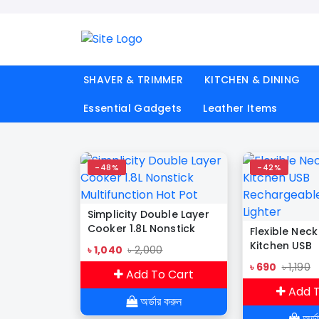
SHAVER & TRIMMER
KITCHEN & DINING
Essential Gadgets
Leather Items
-48%
-42%
Simplicity Double Layer
Cooker 1.8L Nonstick
Flexible Neck
Multifunction Hot Pot
Kitchen USB
৳ 1,040
৳ 2,000
Rechargeabl
৳ 690
৳ 1,190
Add To Cart
Lighter
Add T
অর্ডার করুন
অর্ড