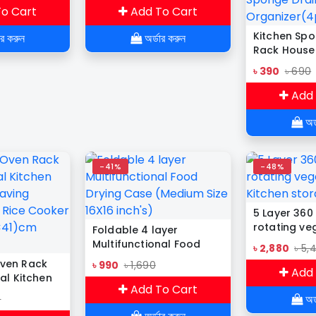
o Cart
Add To Cart
Kitchen Sp
ার করুন
অর্ডার করুন
Rack House
Wall Hangin
৳ 390
৳ 690
Steel Dish 
Drain Rack 
Add 
Organizer(4
অর্
-41%
-48%
5 Layer 360
rotating ve
Foldable 4 layer
Kitchen sto
Multifunctional Food
৳ 2,880
৳ 5,
Drying Case (Medium
ven Rack
৳ 990
৳ 1,690
Add 
Size 16X16 inch's)
al Kitchen
Add To Cart
Saving
অর্
0
 Rice