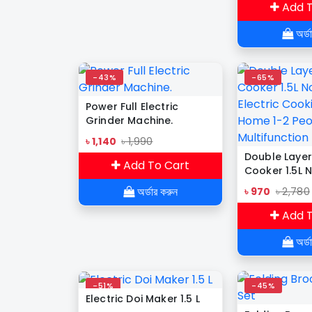
Cooker Rack
Add T
(56×37×41)c
অর্ড
-43%
-65%
Power Full Electric
Grinder Machine.
৳ 1,140
৳ 1,990
Double Layer 
Add To Cart
Cooker 1.5L 
Pan Electric
অর্ডার করুন
৳ 970
৳ 2,780
Machine Hom
People Multi
Add T
Pot
অর্ড
-51%
-45%
Electric Doi Maker 1.5 L