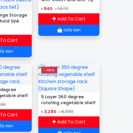
leftovers storage
৳ 540
৳ 1,670
artifact
onge Storage
Add To Cart
hold Sink
g Stainless
অর্ডার করুন
Cloth Sponge
Debris
To Cart
pcs Set)
ডার করুন
-46%
 degree
getable shelf
5 Layer 360 degree
rage rack.
rotating vegetable shelf
490
Kitchen storage rack.
৳ 3,280
৳ 6,090
To Cart
(Square Shape)
Add To Cart
ডার করুন