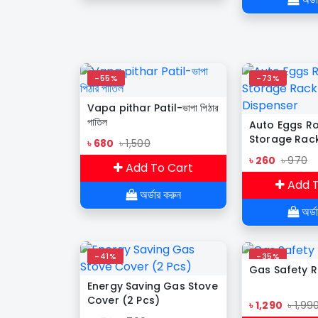
-55%
-73%
Vapa pithar Patil-ভাপা পিঠার
পাতিল
Auto Eggs Ro
Storage Rac
৳ 680
৳ 1,500
Dispenser
৳ 260
৳ 970
Add To Cart
Add T
অর্ডার করুন
অর্ড
-41%
-35%
Gas Safety R
Energy Saving Gas Stove
Cover (2 Pcs)
৳ 1,290
৳ 1,99