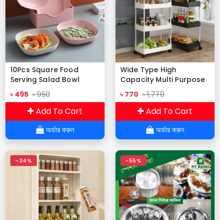
10Pcs Square Food
Wide Type High
Serving Salad Bowl
Capacity Multi Purpose
Trolly Rack
৳ 495
৳ 950
৳ 770
৳ 1,770
Multifunctional Movable
Storage Cart
Add To Cart
Add To Cart
অর্ডার করুন
অর্ডার করুন
-34%
-55%