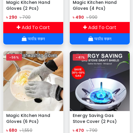
Magic Kitchen Hand
Magic Kitchen Hand
Gloves (2 Pcs)
Gloves (4 Pcs)
৳ 290
৳ 700
৳ 490
৳ 990
Add To Cart
Add To Cart
অর্ডার করুন
অর্ডার করুন
-56%
-41%
Magic Kitchen Hand
Energy Saving Gas
Gloves (6 Pcs)
Stove Cover (2 Pcs)
৳ 680
৳ 1,550
৳ 470
৳ 790