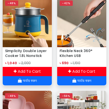
-48%
-42%
Simplicity Double Layer
Flexible Neck 360°
Cooker 1.8L Nonstick
Kitchen USB
Multifunction Hot Pot
Rechargeable ARC
৳ 1,040
৳ 2,000
৳ 690
৳ 1,190
Lighter
Add To Cart
Add To Cart
অর্ডার করুন
অর্ডার করুন
-48%
-56%