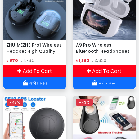
ZHUIMEZHE Pro1 Wireless
A9 Pro Wireless
Headset High Quality
Bluetooth Headphones
Bluetooth Headphone
Original Earphone ANC
৳ 970
৳ 1,790
৳ 1,180
৳ 3,920
Noise Reduction
Headset LED Touch
Add To Cart
Add To Cart
Screen Earbuds
অর্ডার করুন
অর্ডার করুন
-45%
-43%