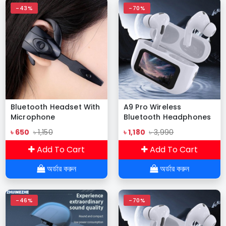
-43%
-70%
Bluetooth Headset With
A9 Pro Wireless
Microphone
Bluetooth Headphones
Rechargeable Long
Original Earphone ANC
৳ 650
৳ 1,150
৳ 1,180
৳ 3,990
Standby Driving Car
Noise Reduction
High Sensitivity
Headset LED Touch
Add To Cart
Add To Cart
Handsfree Wireless
Screen Earbuds N
Headphones
অর্ডার করুন
অর্ডার করুন
-46%
-70%