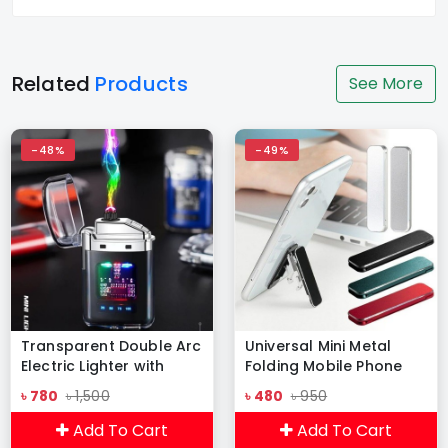
Related
Products
See More
-48%
-49%
Transparent Double Arc
Universal Mini Metal
Electric Lighter with
Folding Mobile Phone
Display
Holder
৳ 780
৳ 1,500
৳ 480
৳ 950
Add To Cart
Add To Cart