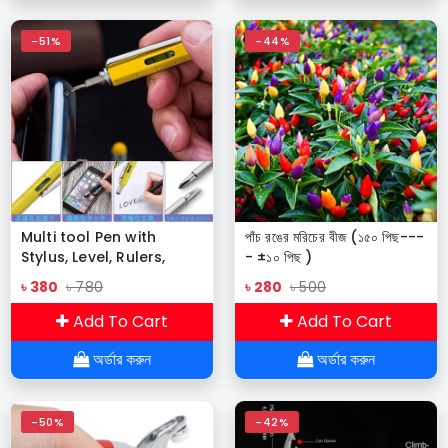
-51%
-44%
Multi tool Pen with
পাঁচ রঙের মরিচের বীজ (১৫০ পিছ---
Stylus, Level, Rulers,
- ±১০ পিছ )
Screwdrivers
৳ 380
৳ 780
৳ 280
৳ 500
Add To Cart
Add To Cart
অর্ডার করুন
অর্ডার করুন
-50%
-42%