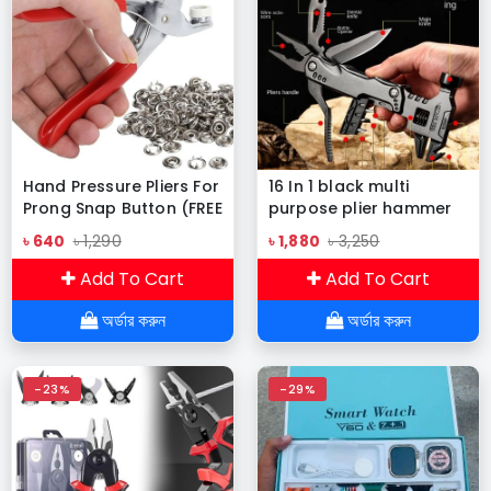
Hand Pressure Pliers For
16 In 1 black multi
Prong Snap Button (FREE
purpose plier hammer
100 BUTTON)
camping hammer with
৳ 640
৳ 1,290
৳ 1,880
৳ 3,250
multi tool pliers for
outdoor survival
Add To Cart
Add To Cart
camping
অর্ডার করুন
অর্ডার করুন
-23%
-29%