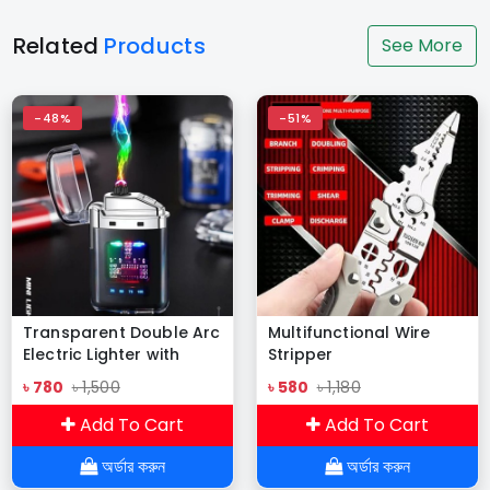
Related
Products
See More
-48%
-51%
Transparent Double Arc
Multifunctional Wire
Electric Lighter with
Stripper
Display
৳ 780
৳ 1,500
৳ 580
৳ 1,180
Add To Cart
Add To Cart
অর্ডার করুন
অর্ডার করুন