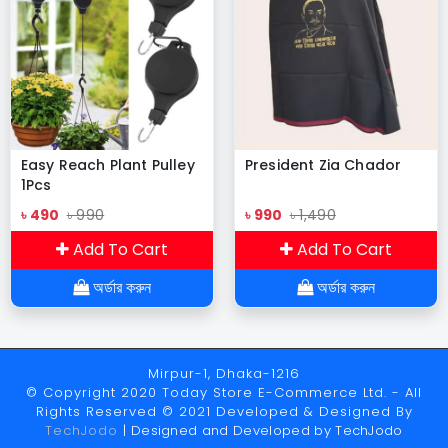
Easy Reach Plant Pulley
President Zia Chador
1Pcs
৳ 490
৳ 990
৳ 990
৳ 1,490
Add To Cart
Add To Cart
অর্ডার করুন
অর্ডার করুন
Mirpur-1, Dhaka-1216
© Copyright 2020 Today Store E-Commerce Ltd. - All
Rights Reserved © 2021 Developed & Designed By
TechJodo
| Designed and Developed by
TechJodo