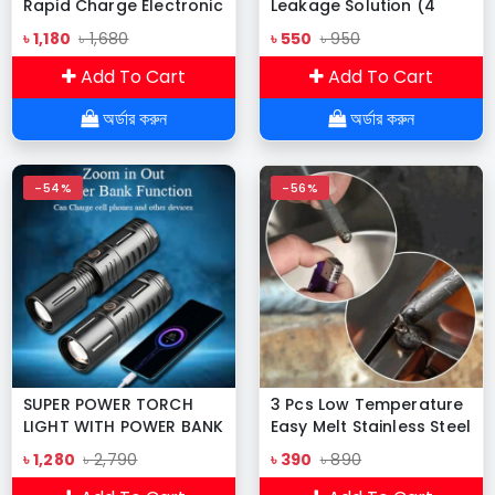
Rapid Charge Electronic
Leakage Solution (4
Lighter with Strong Light
inches x 5 feet)
৳ 1,180
৳ 1,680
৳ 550
৳ 950
Flashlight Outdoor
Lighters Windproof
Add To Cart
Add To Cart
Waterproof Pulse
অর্ডার করুন
অর্ডার করুন
-54%
-56%
SUPER POWER TORCH
3 Pcs Low Temperature
LIGHT WITH POWER BANK
Easy Melt Stainless Steel
Welding Rods Universal
৳ 1,280
৳ 2,790
৳ 390
৳ 890
Welding Rod