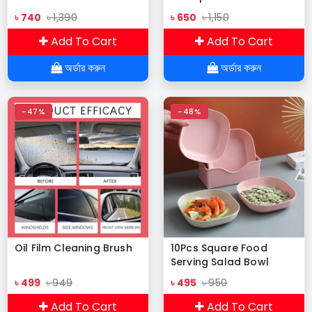
Rechargeable Long
৳ 740
৳ 1,390
৳ 650
৳ 1,150
Standby Driving Car
High Sensitivity
Add To Cart
Add To Cart
Handsfree Wireless
Headphones
অর্ডার করুন
অর্ডার করুন
-47%
-48%
Oil Film Cleaning Brush
10Pcs Square Food
Serving Salad Bowl
৳ 499
৳ 949
৳ 495
৳ 950
Add To Cart
Add To Cart