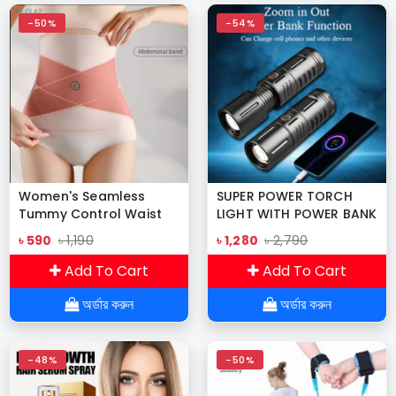
-50%
-54%
Women's Seamless
SUPER POWER TORCH
Tummy Control Waist
LIGHT WITH POWER BANK
Trainer Body Shaper-
৳ 590
৳ 1,190
৳ 1,280
৳ 2,790
Skin
Add To Cart
Add To Cart
অর্ডার করুন
অর্ডার করুন
-48%
-50%