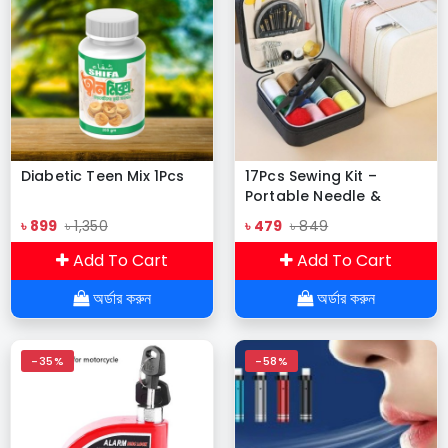
Diabetic Teen Mix 1Pcs
17Pcs Sewing Kit –
Portable Needle &
Thread for DIY & Home
৳ 899
৳ 1,350
৳ 479
৳ 849
Repair
Add To Cart
Add To Cart
অর্ডার করুন
অর্ডার করুন
-35%
-58%