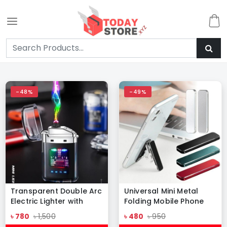
-48%
-49%
Transparent Double Arc
Universal Mini Metal
Electric Lighter with
Folding Mobile Phone
Display
Holder
৳ 780
৳ 1,500
৳ 480
৳ 950