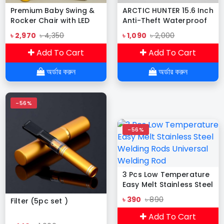
Premium Baby Swing &
ARCTIC HUNTER 15.6 Inch
Rocker Chair with LED
Anti-Theft Waterproof
Lights and Built-in
Business Laptop And
৳ 2,970
৳ 4,350
৳ 1,090
৳ 2,000
Speaker
Travel Backpack
Add To Cart
Add To Cart
অর্ডার করুন
অর্ডার করুন
-56%
-56%
3 Pcs Low Temperature
Easy Melt Stainless Steel
Welding Rods Universal
৳ 390
৳ 890
Filter (5pc set )
Welding Rod
Add To Cart