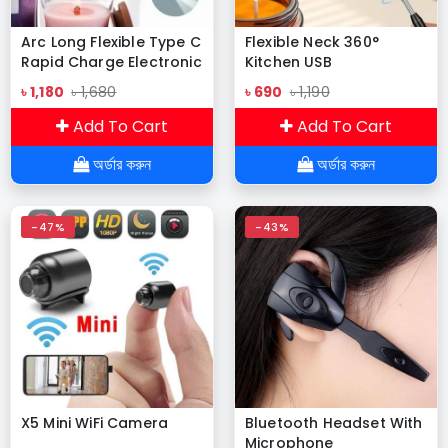
Arc Long Flexible Type C
Flexible Neck 360°
Rapid Charge Electronic
Kitchen USB
Lighter with Strong Light
Rechargeable ARC
৳ 1,180
৳ 1,680
৳ 690
৳ 1,190
Flashlight Outdoor
Lighter
Lighters Windproof
Add To Cart
Add To Cart
Waterproof Pulse
অর্ডার করুন
অর্ডার করুন
-47%
-43%
X5 Mini WiFi Camera
Bluetooth Headset With
Microphone