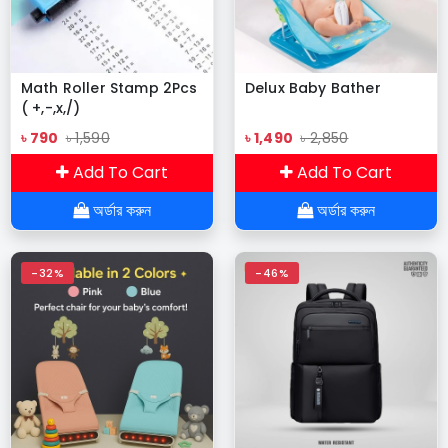
Math Roller Stamp 2Pcs
Delux Baby Bather
( +,-,x,/)
৳ 790
৳ 1,590
৳ 1,490
৳ 2,850
Add To Cart
Add To Cart
অর্ডার করুন
অর্ডার করুন
-32%
-46%