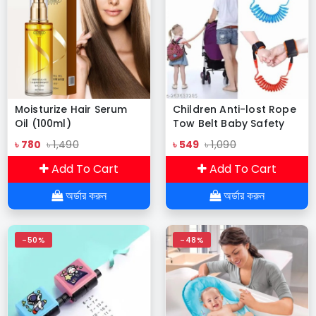
Moisturize Hair Serum
Children Anti-lost Rope
Oil (100ml)
Tow Belt Baby Safety
Wrist Strap Child Anti-
৳ 780
৳ 1,490
৳ 549
৳ 1,090
lost Walking Hand Belt
Add To Cart
Add To Cart
অর্ডার করুন
অর্ডার করুন
-50%
-48%