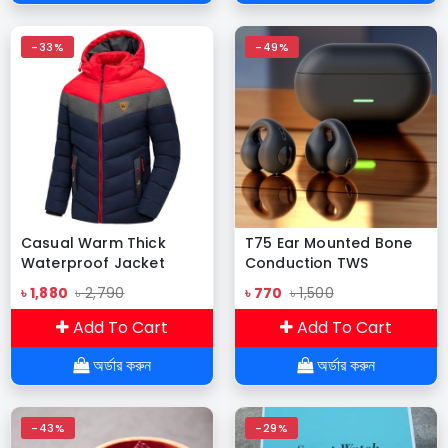
-33%
-49%
Casual Warm Thick
T75 Ear Mounted Bone
Waterproof Jacket
Conduction TWS
Army-02
Bluetooth Headset
৳ 1,880
৳ 2,790
৳ 770
৳ 1,500
Add To Cart
Add To Cart
অর্ডার করুন
অর্ডার করুন
-43%
-29%