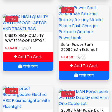
-33%
-53%
UNISEX HIGH QUALITY
WATERPROOF LAPTOP
Solar Power Bank
AND TRAVEL BAG
৳ 1,640
৳ 3,500
20000mAh External
Battery for any Mobile
Add To Cart
৳ 1,450
৳ 2,150
Phone Fast Charger
Portable Outdoor
Add To Cart
অর্ডার করুন
Powerbank
অর্ডার করুন
-53%
-34%
20000 MAH Powerbank