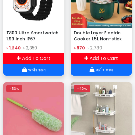
T800 Ultra Smartwatch
Double Layer Electric
1.99 Inch IP67
Cooker 1.5L Non-stick
Waterproof
Pan Electric Cooking
৳ 1,240
৳ 2,350
৳ 970
৳ 2,780
Machine Home 1-2
People Multifunction
Add To Cart
Add To Cart
Hot Pot
অর্ডার করুন
অর্ডার করুন
-53%
-40%