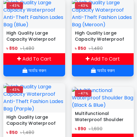
-43%
-43%
High Quality Large
High Quality Large
Capacity Waterproof
Capacity Waterproof
Anti-Theft Fashion
Anti-Theft Fashion
৳ 850
৳ 1,480
৳ 850
৳ 1,480
Lades Bag (Blue)
Lades Bag (Meroon)
Add To Cart
Add To Cart
অর্ডার করুন
অর্ডার করুন
-43%
-47%
Multifunctional
High Quality Large
Waterproof Shoulder
Capacity Waterproof
Bag (Black & Blue)
৳ 890
৳ 1,690
Anti-Theft Fashion
৳ 850
৳ 1,480
Lades Bag (Parple)