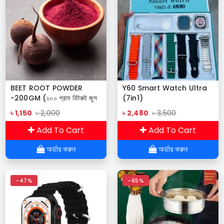
BEET ROOT POWDER
Y60 Smart Watch Ultra
-200GM (২০০ গ্রাম বিটরুট জুস
(7in1)
পাউডার)
৳ 1,150
৳ 2,000
৳ 2,480
৳ 3,500
Add To Cart
Add To Cart
অর্ডার করুন
অর্ডার করুন
-47%
-65%