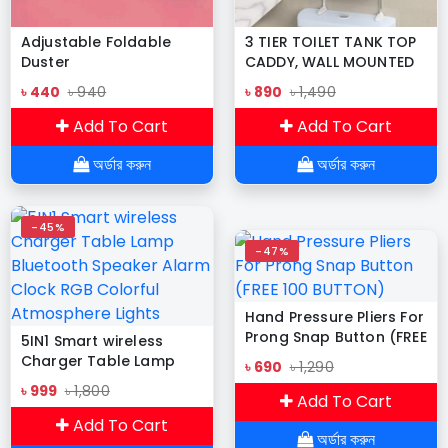
Adjustable Foldable
3 TIER TOILET TANK TOP
Duster
CADDY, WALL MOUNTED
ORGANIZER, BATHROOM
৳ 440
৳ 940
৳ 890
৳ 1,490
ORAGNAZER
Add To Cart
Add To Cart
অর্ডার করুন
অর্ডার করুন
-45%
-47%
Hand Pressure Pliers For
Prong Snap Button (FREE
5IN1 Smart wireless
100 BUTTON)
Charger Table Lamp
৳ 690
৳ 1,290
Bluetooth Speaker
৳ 999
৳ 1,800
Add To Cart
Alarm Clock RGB
Colorful Atmosphere
Add To Cart
অর্ডার করুন
Lights