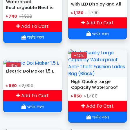
Waterproof
with LED Display and All
Rechargeable Electric
in One Cable set
৳ 1,180
৳ 1,790
ARC Plasma Lighter with
৳ 740
৳ 1,590
Flashlight
Add To Cart
Add To Cart
অর্ডার করুন
অর্ডার করুন
-43%
-51%
Electric Doi Maker 1.5 L
High Quality Large
৳ 990
৳ 2,000
Capacity Waterproof
Anti-Theft Fashion
Add To Cart
৳ 850
৳ 1,480
Lades Bag (Black)
Add To Cart
অর্ডার করুন
অর্ডার করুন