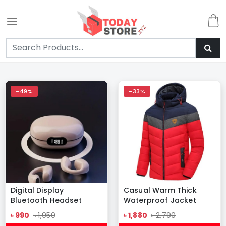
-49%
-33%
Digital Display
Casual Warm Thick
Bluetooth Headset
Waterproof Jacket
Painless Wearing Ear
Army-01
৳ 990
৳ 1,950
৳ 1,880
৳ 2,790
Clip Sports Headset